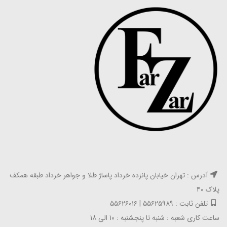
آدرس : تهران خیابان پانزده خرداد پاساژ طلا و جواهر خرداد طبقه همکف
پلاک ۴۰
تلفن ثابت : ۵۵۶۲۵۹۸۹ | ۵۵۶۲۶۰۱۶
ساعت کاری شعبه : شنبه تا پنجشنبه : ۱۰ الی ۱۸